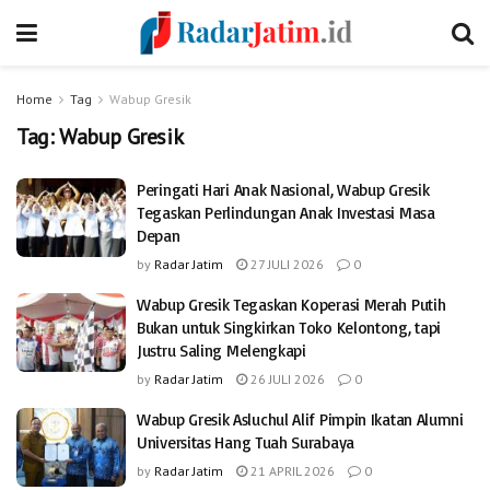
Home
Tag
Wabup Gresik
Tag:
Wabup Gresik
Peringati Hari Anak Nasional, Wabup Gresik
Tegaskan Perlindungan Anak Investasi Masa
Depan
by
Radar Jatim
27 JULI 2026
0
Wabup Gresik Tegaskan Koperasi Merah Putih
Bukan untuk Singkirkan Toko Kelontong, tapi
Justru Saling Melengkapi
by
Radar Jatim
26 JULI 2026
0
Wabup Gresik Asluchul Alif Pimpin Ikatan Alumni
Universitas Hang Tuah Surabaya
by
Radar Jatim
21 APRIL 2026
0