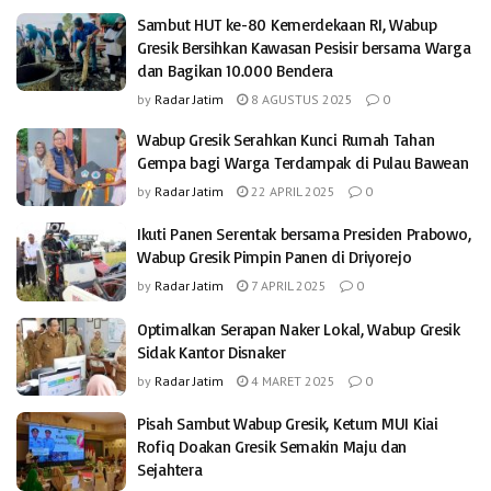
Sambut HUT ke-80 Kemerdekaan RI, Wabup
Gresik Bersihkan Kawasan Pesisir bersama Warga
dan Bagikan 10.000 Bendera
by
Radar Jatim
8 AGUSTUS 2025
0
Wabup Gresik Serahkan Kunci Rumah Tahan
Gempa bagi Warga Terdampak di Pulau Bawean
by
Radar Jatim
22 APRIL 2025
0
Ikuti Panen Serentak bersama Presiden Prabowo,
Wabup Gresik Pimpin Panen di Driyorejo
by
Radar Jatim
7 APRIL 2025
0
Optimalkan Serapan Naker Lokal, Wabup Gresik
Sidak Kantor Disnaker
by
Radar Jatim
4 MARET 2025
0
Pisah Sambut Wabup Gresik, Ketum MUI Kiai
Rofiq Doakan Gresik Semakin Maju dan
Sejahtera