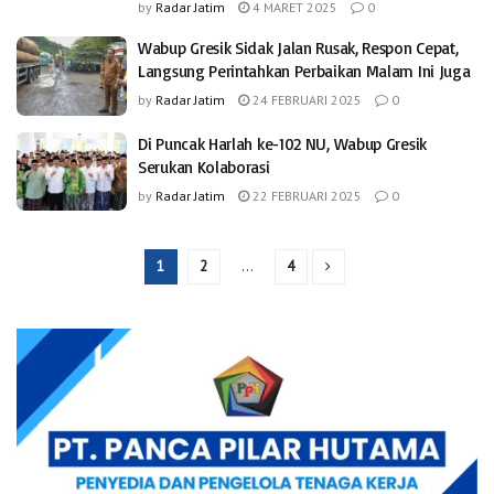
by
Radar Jatim
4 MARET 2025
0
Wabup Gresik Sidak Jalan Rusak, Respon Cepat,
Langsung Perintahkan Perbaikan Malam Ini Juga
by
Radar Jatim
24 FEBRUARI 2025
0
Di Puncak Harlah ke-102 NU, Wabup Gresik
Serukan Kolaborasi
by
Radar Jatim
22 FEBRUARI 2025
0
1
2
…
4