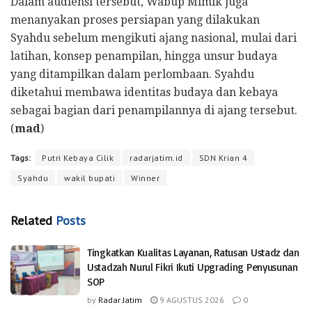
Dalam audiensi tersebut, Wabup Mimik juga
menanyakan proses persiapan yang dilakukan
Syahdu sebelum mengikuti ajang nasional, mulai dari
latihan, konsep penampilan, hingga unsur budaya
yang ditampilkan dalam perlombaan. Syahdu
diketahui membawa identitas budaya dan kebaya
sebagai bagian dari penampilannya di ajang tersebut.
(
mad
)
Tags:
Putri Kebaya Cilik
radarjatim.id
SDN Krian 4
Syahdu
wakil bupati
Winner
Related
Posts
Tingkatkan Kualitas Layanan, Ratusan Ustadz dan
Ustadzah Nurul Fikri Ikuti Upgrading Penyusunan
SOP
by
Radar Jatim
9 AGUSTUS 2026
0