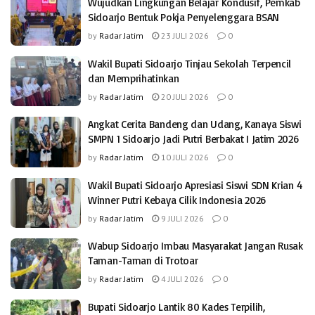
Wujudkan Lingkungan Belajar Kondusif, Pemkab
Sidoarjo Bentuk Pokja Penyelenggara BSAN
by
Radar Jatim
23 JULI 2026
0
Wakil Bupati Sidoarjo Tinjau Sekolah Terpencil
dan Memprihatinkan
by
Radar Jatim
20 JULI 2026
0
Angkat Cerita Bandeng dan Udang, Kanaya Siswi
SMPN 1 Sidoarjo Jadi Putri Berbakat I Jatim 2026
by
Radar Jatim
10 JULI 2026
0
Wakil Bupati Sidoarjo Apresiasi Siswi SDN Krian 4
Winner Putri Kebaya Cilik Indonesia 2026
by
Radar Jatim
9 JULI 2026
0
Wabup Sidoarjo Imbau Masyarakat Jangan Rusak
Taman-Taman di Trotoar
by
Radar Jatim
4 JULI 2026
0
Bupati Sidoarjo Lantik 80 Kades Terpilih,