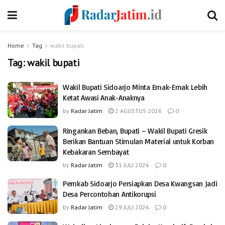
Home
Tag
wakil bupati
Tag:
wakil bupati
Wakil Bupati Sidoarjo Minta Emak-Emak Lebih
Ketat Awasi Anak-Anaknya
by
Radar Jatim
2 AGUSTUS 2026
0
Ringankan Beban, Bupati – Wakil Bupati Gresik
Berikan Bantuan Stimulan Material untuk Korban
Kebakaran Sembayat
by
Radar Jatim
31 JULI 2026
0
Pemkab Sidoarjo Persiapkan Desa Kwangsan Jadi
Desa Percontohan Antikorupsi
by
Radar Jatim
29 JULI 2026
0