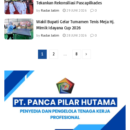
Tekankan Rekonsiliasi Pascapilkades
by
Radar Jatim
29 JUNI 2026
0
Wakil Bupati Gelar Turnamen Tenis Meja Hj.
Mimik Idayana Cup 2026
by
Radar Jatim
28 JUNI 2026
0
1
2
…
8