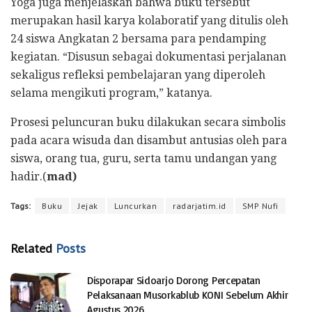
Yoga juga menjelaskan bahwa buku tersebut
merupakan hasil karya kolaboratif yang ditulis oleh
24 siswa Angkatan 2 bersama para pendamping
kegiatan. “Disusun sebagai dokumentasi perjalanan
sekaligus refleksi pembelajaran yang diperoleh
selama mengikuti program,” katanya.
Prosesi peluncuran buku dilakukan secara simbolis
pada acara wisuda dan disambut antusias oleh para
siswa, orang tua, guru, serta tamu undangan yang
hadir.(
mad)
Tags:
Buku
Jejak
Luncurkan
radarjatim.id
SMP Nufi
Related
Posts
Disporapar Sidoarjo Dorong Percepatan
Pelaksanaan Musorkablub KONI Sebelum Akhir
Agustus 2026