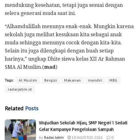
mendukung kesehatan, tetapi juga sesuai dengan
selera generasi muda saat ini.
“Alhamdulillah menunya enak-enak. Mungkin karena
sekolah juga melihat kesukaan kita sebagai anak
muda sehingga menunya cocok dengan kita-kita.
Selain itu juga dilengkapi dengan buah setiap
harinya,” ungkap Dhite siswa kelas XII Ar Rahman
SMA Al Muslim.(
mad
)
Tags:
Al Muslim
Bergizi
Makanan
mandiri
MBG
radarjatim.id
Related
Posts
Wujudkan Sekolah Hijau, SMP Negeri 1 Sedati
Gelar Kampanye Pengelolaan Sampah
by
Radar Jatim
10 AGUSTUS 2026
0