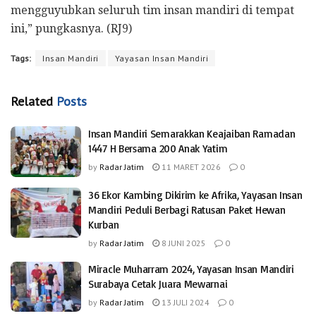
mengguyubkan seluruh tim insan mandiri di tempat
ini,” pungkasnya. (RJ9)
Tags:
Insan Mandiri
Yayasan Insan Mandiri
Related
Posts
Insan Mandiri Semarakkan Keajaiban Ramadan
1447 H Bersama 200 Anak Yatim
by
Radar Jatim
11 MARET 2026
0
36 Ekor Kambing Dikirim ke Afrika, Yayasan Insan
Mandiri Peduli Berbagi Ratusan Paket Hewan
Kurban
by
Radar Jatim
8 JUNI 2025
0
Miracle Muharram 2024, Yayasan Insan Mandiri
Surabaya Cetak Juara Mewarnai
by
Radar Jatim
13 JULI 2024
0