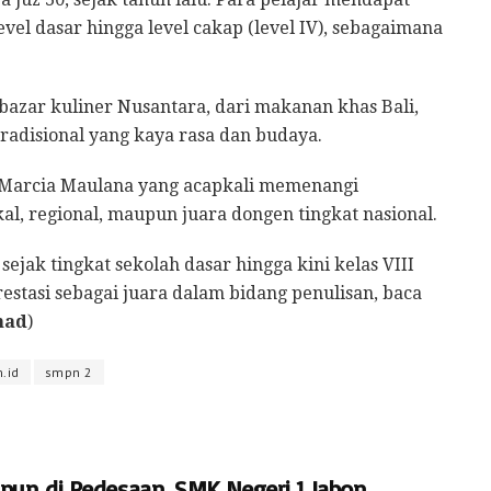
evel dasar hingga level cakap (level IV), sebagaimana
bazar kuliner Nusantara, dari makanan khas Bali,
disional yang kaya rasa dan budaya.
ne Marcia Maulana yang acapkali memenangi
kal, regional, maupun juara dongen tingkat nasional.
sejak tingkat sekolah dasar hingga kini kelas VIII
stasi sebagai juara dalam bidang penulisan, baca
mad
)
.id
smpn 2
pun di Pedesaan, SMK Negeri 1 Jabon