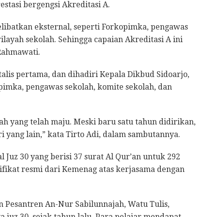
tasi bergengsi Akreditasi A.
batkan eksternal, seperti Forkopimka, pengawas
layah sekolah. Sehingga capaian Akreditasi A ini
 Rahmawati.
alis pertama, dan dihadiri Kepala Dikbud Sidoarjo,
opimka, pengawas sekolah, komite sekolah, dan
lah yang telah maju. Meski baru satu tahun didirikan,
i yang lain,” kata Tirto Adi, dalam sambutannya.
l Juz 30 yang berisi 37 surat Al Qur’an untuk 292
tifikat resmi dari Kemenag atas kerjasama dengan
 Pesantren An-Nur Sabilunnajah, Watu Tulis,
juz 30, sejak tahun lalu. Para pelajar mendapat