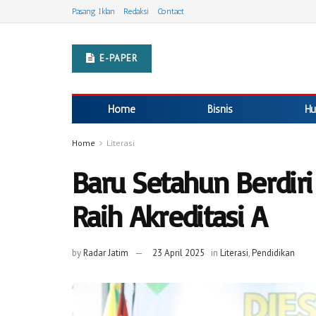
Pasang Iklan
Redaksi
Contact
E-PAPER
Home
Bisnis
Hu
Home
Literasi
Baru Setahun Berdir
Raih Akreditasi A
by
Radar Jatim
23 April 2025
in
Literasi
,
Pendidikan