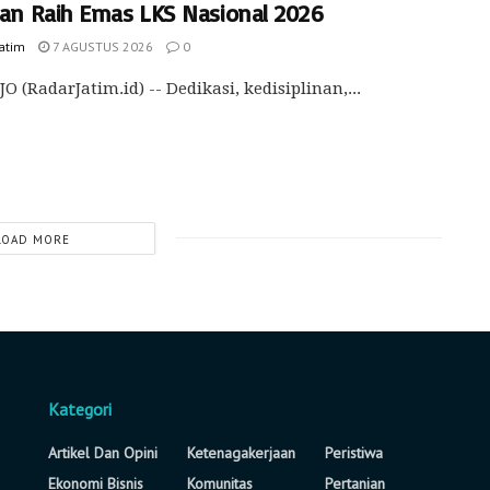
an Raih Emas LKS Nasional 2026
Jatim
7 AGUSTUS 2026
0
O (RadarJatim.id) -- Dedikasi, kedisiplinan,...
LOAD MORE
Kategori
Artikel Dan Opini
Ketenagakerjaan
Peristiwa
Ekonomi Bisnis
Komunitas
Pertanian