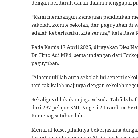
dengan berdarah darah dalam menggapai pres
“Kami membangun kemajuan pendidikan meli
sekolah, komite sekolah, dan paguyuban di wi
adalah keberhasilan kita semua,” kata Ruse
Pada Kamis 17 April 2025, dirayakan Dies Nat
Dr Tirto Adi MPd, serta undangan dari Fork
paguyuban.
“Alhamdulillah aura sekolah ini seperti seko
tapi tak kalah majunya dengan sekolah neger
Sekaligus dilakukan juga wisuda Tahfids hafa
dari 297 pelajar SMP Negeri 2 Prambon. Ser
Kemenag setahun lalu.
Menurut Ruse, pihaknya bekerjasama dengan
Prambon, dalam mengaji Al Qur’an khususnya 