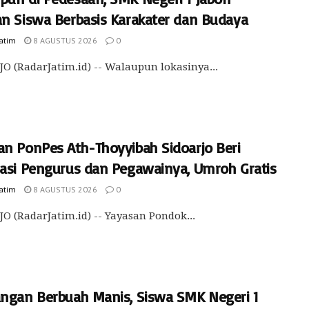
an Siswa Berbasis Karakater dan Budaya
Jatim
8 AGUSTUS 2026
0
O (RadarJatim.id) -- Walaupun lokasinya...
an PonPes Ath-Thoyyibah Sidoarjo Beri
iasi Pengurus dan Pegawainya, Umroh Gratis
Jatim
8 AGUSTUS 2026
0
O (RadarJatim.id) -- Yayasan Pondok...
angan Berbuah Manis, Siswa SMK Negeri 1