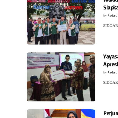
Siapk
by
Radar 
SIDOARJ
Yayas
Apres
by
Radar 
SIDOARJ
Perju