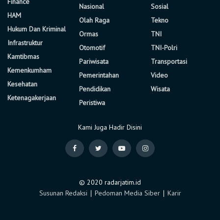
Finance
Nasional
Sosial
HAM
Olah Raga
Tekno
Hukum Dan Kriminal
Ormas
TNI
Infrastruktur
Otomotif
TNI-Polri
Kamtibmas
Pariwisata
Transportasi
Kemenkumham
Pemerintahan
Video
Kesehatan
Pendidikan
Wisata
Ketenagakerjaan
Peristiwa
Kami Juga Hadir Disini
© 2020 radarjatim.id
Susunan Redaksi
∣
Pedoman Media Siber
∣
Karir