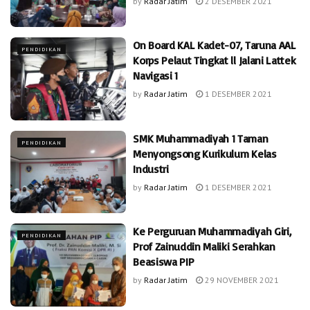
by
Radar Jatim
2 DESEMBER 2021
On Board KAL Kadet-07, Taruna AAL
PENDIDIKAN
Korps Pelaut Tingkat ll Jalani Lattek
Navigasi 1
by
Radar Jatim
1 DESEMBER 2021
SMK Muhammadiyah 1 Taman
PENDIDIKAN
Menyongsong Kurikulum Kelas
Industri
by
Radar Jatim
1 DESEMBER 2021
Ke Perguruan Muhammadiyah Giri,
PENDIDIKAN
Prof Zainuddin Maliki Serahkan
Beasiswa PIP
by
Radar Jatim
29 NOVEMBER 2021