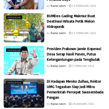
by
Radar Jatim
23 FEBRUARI 2026
BUMDes Gading Makmur Buat
PERTANIAN
Destinasi Wisata Petik Melon
Hidroponik
by
Radar Jatim
23 FEBRUARI 2026
Presiden Prabowo Jamin Koperasi
PERTANIAN
Desa Serap Hasil Panen, Putus
Ketergantungan pada Tengkulak
by
Radar Jatim
3 FEBRUARI 2026
Di Hadapan Menko Zulhas, Rektor
PENDIDIKAN
UMG Tegaskan Siap Jadi Mitra
Pemerintah Percepat Swasembada
Pangan
by
Radar Jatim
28 JANUARI 2026