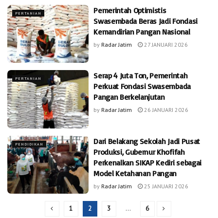
Pemerintah Optimistis
PERTANIAN
Swasembada Beras Jadi Fondasi
Kemandirian Pangan Nasional
by
Radar Jatim
27 JANUARI 2026
Serap 4 Juta Ton, Pemerintah
PERTANIAN
Perkuat Fondasi Swasembada
Pangan Berkelanjutan
by
Radar Jatim
26 JANUARI 2026
Dari Belakang Sekolah Jadi Pusat
PENDIDIKAN
Produksi, Gubernur Khofifah
Perkenalkan SIKAP Kediri sebagai
Model Ketahanan Pangan
by
Radar Jatim
25 JANUARI 2026
1
2
3
…
6