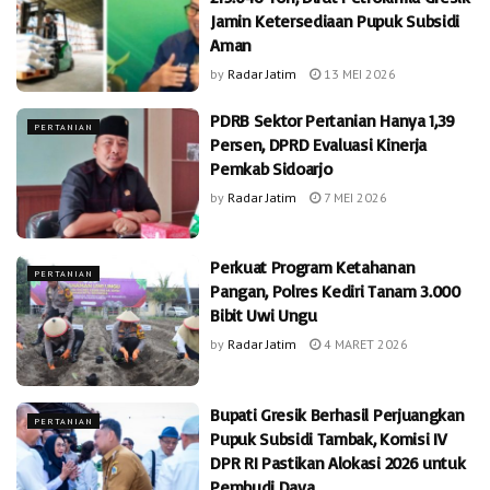
Jamin Ketersediaan Pupuk Subsidi
Aman
by
Radar Jatim
13 MEI 2026
PDRB Sektor Pertanian Hanya 1,39
PERTANIAN
Persen, DPRD Evaluasi Kinerja
Pemkab Sidoarjo
by
Radar Jatim
7 MEI 2026
Perkuat Program Ketahanan
PERTANIAN
Pangan, Polres Kediri Tanam 3.000
Bibit Uwi Ungu
by
Radar Jatim
4 MARET 2026
Bupati Gresik Berhasil Perjuangkan
PERTANIAN
Pupuk Subsidi Tambak, Komisi IV
DPR RI Pastikan Alokasi 2026 untuk
Pembudi Daya