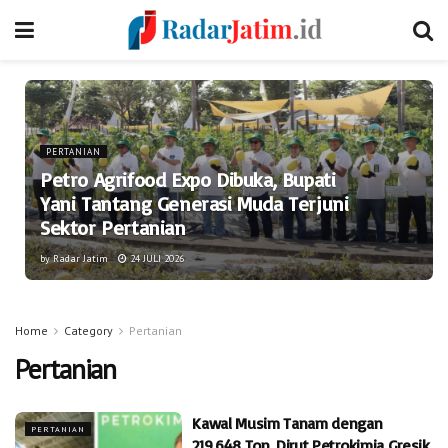
PERTANIAN
Petro Agrifood Expo Dibuka, Bupati
Yani Tantang Generasi Muda Terjuni
Sektor Pertanian
by
Radar Jatim
24 JULI 2026
Home
Category
Pertanian
Pertanian
Kawal Musim Tanam dengan
PERTANIAN
219.648 Ton, Dirut Petrokimia Gresik