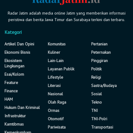
Radar Jatim adalah media online Jatim yang memberikan informasi
peristiwa dan berita Jawa Timur dan Surabaya terkini dan terbaru.
Kategori
Artikel Dan Opini
Komunitas
Pertanian
Ekonomi Bisnis
Kuliner
Peternakan
Ekosistem
Lain-Lain
Pinggiran
Lingkungan
Layanan Publik
Politik
Esai/Kolom
Lifestyle
Religi
Feature
Literasi
Sastra/Budaya
Finance
Nasional
Sosial
HAM
Olah Raga
Tekno
Hukum Dan Kriminal
Ormas
TNI
Infrastruktur
Otomotif
TNI-Polri
Kamtibmas
Pariwisata
Transportasi
Kemenkumham