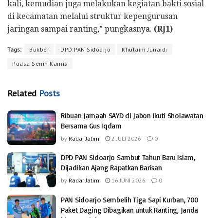
kali, kemudian juga melakukan kegiatan bakti sosial
di kecamatan melalui struktur kepengurusan
jaringan sampai ranting,” pungkasnya.
(RJ1)
Tags:
Bukber
DPD PAN Sidoarjo
Khulaim Junaidi
Puasa Senin Kamis
Related
Posts
Ribuan Jamaah SAYD di Jabon Ikuti Sholawatan
Bersama Gus Iqdam
by
Radar Jatim
2 JULI 2026
0
DPD PAN Sidoarjo Sambut Tahun Baru Islam,
Dijadikan Ajang Rapatkan Barisan
by
Radar Jatim
16 JUNI 2026
0
PAN Sidoarjo Sembelih Tiga Sapi Kurban, 700
Paket Daging Dibagikan untuk Ranting, Janda