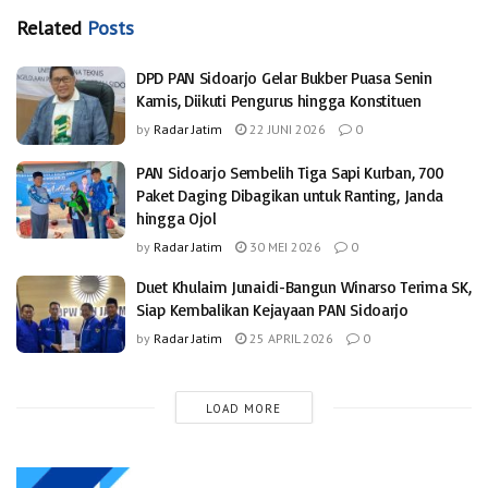
Related
Posts
DPD PAN Sidoarjo Gelar Bukber Puasa Senin
Kamis, Diikuti Pengurus hingga Konstituen
by
Radar Jatim
22 JUNI 2026
0
PAN Sidoarjo Sembelih Tiga Sapi Kurban, 700
Paket Daging Dibagikan untuk Ranting, Janda
hingga Ojol
by
Radar Jatim
30 MEI 2026
0
Duet Khulaim Junaidi-Bangun Winarso Terima SK,
Siap Kembalikan Kejayaan PAN Sidoarjo
by
Radar Jatim
25 APRIL 2026
0
LOAD MORE