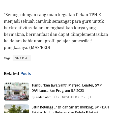
“Semoga dengan rangkaian kegiatan Pekan TPN X
menjadi sebuah cambuk semangat para guru untuk
berkreativitas dalam menghasilkan karya yang
bermakna, bermanfaat dan dapat diimplementasikan
ke dalam kehidupan profil pelajar pancasila,”
pungkasnya. (MAS/RED)
Tags:
SMP Dafi
Related
Posts
Tumbuhkan Jiwa Santri Menjadi Leader, SMP
DAFI Luncurkan Program ILP 2023
by
Radar Jatim
20 NOVEMBER 2023
0
Latih Ketangguhan dan Smart Thinking, SMP DAFI
Pelajari Hidup Nelayan dan Kelola Edukasi