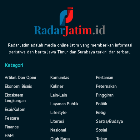
Radar Jatim adalah media online Jatim yang memberikan informasi
peristiwa dan berita Jawa Timur dan Surabaya terkini dan terbaru.
Kategori
Artikel Dan Opini
Komunitas
Pertanian
Ekonomi Bisnis
Kuliner
Peternakan
Ekosistem
Lain-Lain
Pinggiran
Lingkungan
Layanan Publik
Politik
Esai/Kolom
Lifestyle
Religi
Feature
Literasi
Sastra/Budaya
Finance
Nasional
Sosial
HAM
Olah Raga
Tekno