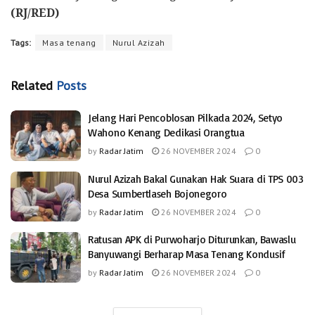
(RJ/RED)
Tags:
Masa tenang
Nurul Azizah
Related
Posts
Jelang Hari Pencoblosan Pilkada 2024, Setyo
Wahono Kenang Dedikasi Orangtua
by
Radar Jatim
26 NOVEMBER 2024
0
Nurul Azizah Bakal Gunakan Hak Suara di TPS 003
Desa Sumbertlaseh Bojonegoro
by
Radar Jatim
26 NOVEMBER 2024
0
Ratusan APK di Purwoharjo Diturunkan, Bawaslu
Banyuwangi Berharap Masa Tenang Kondusif
by
Radar Jatim
26 NOVEMBER 2024
0