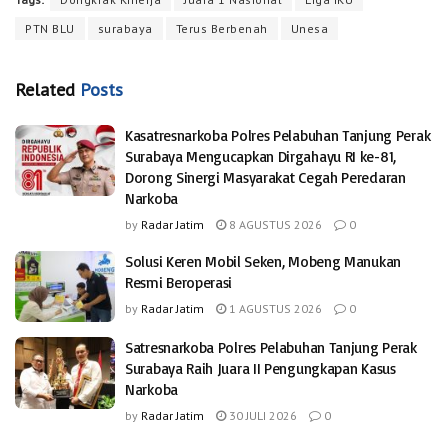
PTN BLU
surabaya
Terus Berbenah
Unesa
Related
Posts
Kasatresnarkoba Polres Pelabuhan Tanjung Perak
Surabaya Mengucapkan Dirgahayu RI ke-81,
Dorong Sinergi Masyarakat Cegah Peredaran
Narkoba
by
Radar Jatim
8 AGUSTUS 2026
0
Solusi Keren Mobil Seken, Mobeng Manukan
Resmi Beroperasi
by
Radar Jatim
1 AGUSTUS 2026
0
Satresnarkoba Polres Pelabuhan Tanjung Perak
Surabaya Raih Juara II Pengungkapan Kasus
Narkoba
by
Radar Jatim
30 JULI 2026
0