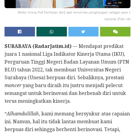
Rektor Unesa Prof Nurhasan (kiri) saat menerima penghargaan sebagai juara 1
nasional. (Foto: ist)
SURABAYA (RadarJatim.id)
— Mendapat predikat
juara 1 nasional Liga Indikator Kinerja Utama (IKU),
Perguruan Tinggi Negeri Badan Layanan Umum (PTN
BLU) tahun 2022, tak membuat Universitas Negeri
Surabaya (Unesa) berpuas diri. Sebaliknya, prestasi
moncer
yang baru diraih itu justru menjadi pelecut
semangat untuk berinovasi dan berbenah diri untuk
terus meningkatkan kinerja.
“
Alhamdulillah
, kami memang bersyukur atas capaian
ini. Namun, hal itu tidak lantas membuat kami
berpuas diri sehingga berhenti berinovasi. Tetapi,