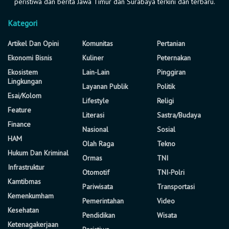
peristiwa dan berita Jawa Timur dan Surabaya terkini dan terbaru.
Kategori
Artikel Dan Opini
Komunitas
Pertanian
Ekonomi Bisnis
Kuliner
Peternakan
Ekosistem
Lain-Lain
Pinggiran
Lingkungan
Layanan Publik
Politik
Esai/Kolom
Lifestyle
Religi
Feature
Literasi
Sastra/Budaya
Finance
Nasional
Sosial
HAM
Olah Raga
Tekno
Hukum Dan Kriminal
Ormas
TNI
Infrastruktur
Otomotif
TNI-Polri
Kamtibmas
Pariwisata
Transportasi
Kemenkumham
Pemerintahan
Video
Kesehatan
Pendidikan
Wisata
Ketenagakerjaan