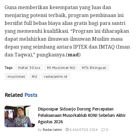
​Guna memberikan kesempatan yang luas dan
menjaring potensi terbaik, program pembinaan ini
bersifat full bebas biaya alias gratis bagi para santri
yang memenuhi kualifikasi. “Program ini diharapkan
dapat melahirkan ilmuwan-ilmuwan Muslim masa
depan yang seimbang antara IPTEK dan IMTAQ (Iman
dan Taqwa),” pungkasnya.(
mad
)
Tags:
Hafal 30 Juz
MI Muslimat NU
MTs Bilingual
muslimat
NU
radarjatim.id
Related
Posts
Disporapar Sidoarjo Dorong Percepatan
Pelaksanaan Musorkablub KONI Sebelum Akhir
Agustus 2026
by
Radar Jatim
6 AGUSTUS 2026
0