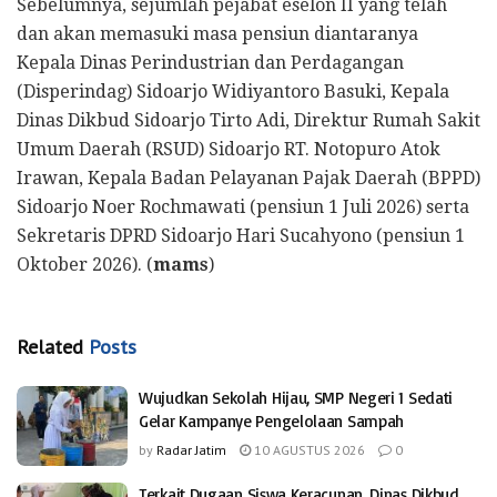
Sebelumnya, sejumlah pejabat eselon II yang telah
dan akan memasuki masa pensiun diantaranya
Kepala Dinas Perindustrian dan Perdagangan
(Disperindag) Sidoarjo Widiyantoro Basuki, Kepala
Dinas Dikbud Sidoarjo Tirto Adi, Direktur Rumah Sakit
Umum Daerah (RSUD) Sidoarjo RT. Notopuro Atok
Irawan, Kepala Badan Pelayanan Pajak Daerah (BPPD)
Sidoarjo Noer Rochmawati (pensiun 1 Juli 2026) serta
Sekretaris DPRD Sidoarjo Hari Sucahyono (pensiun 1
Oktober 2026). (
mams
)
Related
Posts
Wujudkan Sekolah Hijau, SMP Negeri 1 Sedati
Gelar Kampanye Pengelolaan Sampah
by
Radar Jatim
10 AGUSTUS 2026
0
Terkait Dugaan Siswa Keracunan, Dinas Dikbud