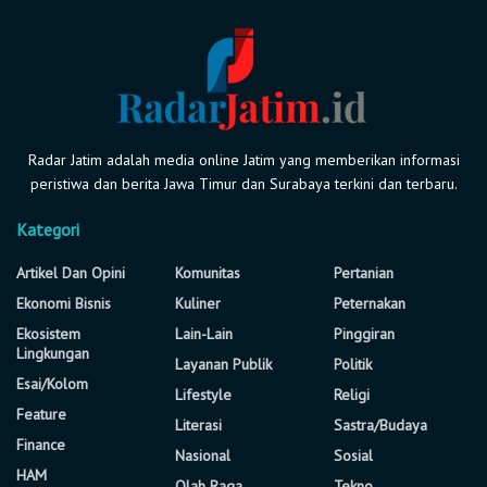
Radar Jatim adalah media online Jatim yang memberikan informasi
peristiwa dan berita Jawa Timur dan Surabaya terkini dan terbaru.
Kategori
Artikel Dan Opini
Komunitas
Pertanian
Ekonomi Bisnis
Kuliner
Peternakan
Ekosistem
Lain-Lain
Pinggiran
Lingkungan
Layanan Publik
Politik
Esai/Kolom
Lifestyle
Religi
Feature
Literasi
Sastra/Budaya
Finance
Nasional
Sosial
HAM
Olah Raga
Tekno