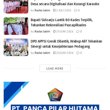
Desa secara Digitalisasi dan Kurangi Karaoke
by
Radar Jatim
2 JULI 2026
0
Bupati Sidoarjo Lantik 80 Kades Terpilih,
Tekankan Rekonsiliasi Pascapilkades
by
Radar Jatim
29 JUNI 2026
0
DPD APPSI Gresik Dilantik, Wabup Alif Tekankan
Sinergi untuk Kesejahteraan Pedagang
by
Radar Jatim
20 JUNI 2026
0
LOAD MORE