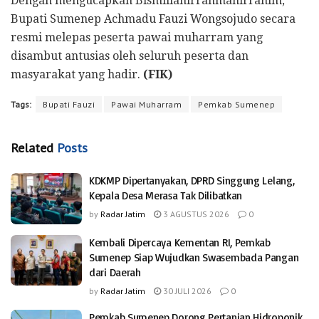
Dengan mengucapkan Bismillahirrahmanirrahim,
Bupati Sumenep Achmadu Fauzi Wongsojudo secara
resmi melepas peserta pawai muharram yang
disambut antusias oleh seluruh peserta dan
masyarakat yang hadir.
(FIK)
Tags:
Bupati Fauzi
Pawai Muharram
Pemkab Sumenep
Related
Posts
KDKMP Dipertanyakan, DPRD Singgung Lelang,
Kepala Desa Merasa Tak Dilibatkan
by
Radar Jatim
3 AGUSTUS 2026
0
Kembali Dipercaya Kementan RI, Pemkab
Sumenep Siap Wujudkan Swasembada Pangan
dari Daerah
by
Radar Jatim
30 JULI 2026
0
Pemkab Sumenep Dorong Pertanian Hidroponik,