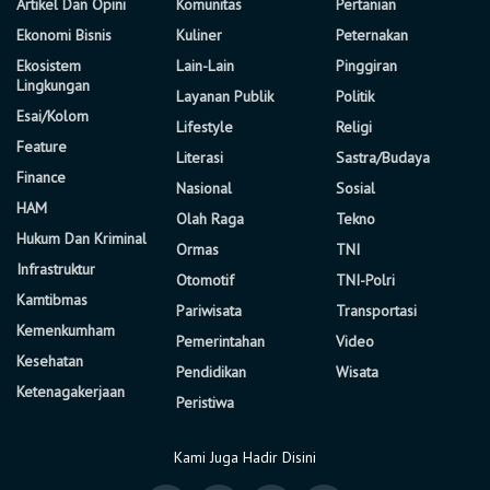
Artikel Dan Opini
Komunitas
Pertanian
Ekonomi Bisnis
Kuliner
Peternakan
Ekosistem
Lain-Lain
Pinggiran
Lingkungan
Layanan Publik
Politik
Esai/Kolom
Lifestyle
Religi
Feature
Literasi
Sastra/Budaya
Finance
Nasional
Sosial
HAM
Olah Raga
Tekno
Hukum Dan Kriminal
Ormas
TNI
Infrastruktur
Otomotif
TNI-Polri
Kamtibmas
Pariwisata
Transportasi
Kemenkumham
Pemerintahan
Video
Kesehatan
Pendidikan
Wisata
Ketenagakerjaan
Peristiwa
Kami Juga Hadir Disini