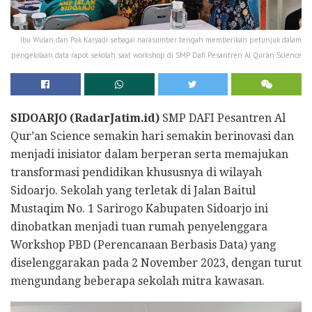
Ibu Wulan dan Pak Karyadi sebagai narasumber tengah memberikan petunjuk dalam
pengelolaan data rapot sekolah saat workshop di SMP Dafi Pesantren Al Qur'an Science
SIDOARJO (RadarJatim.id)
SMP DAFI Pesantren Al
Qur’an Science semakin hari semakin berinovasi dan
menjadi inisiator dalam berperan serta memajukan
transformasi pendidikan khususnya di wilayah
Sidoarjo. Sekolah yang terletak di Jalan Baitul
Mustaqim No. 1 Sarirogo Kabupaten Sidoarjo ini
dinobatkan menjadi tuan rumah penyelenggara
Workshop PBD (Perencanaan Berbasis Data) yang
diselenggarakan pada 2 November 2023, dengan turut
mengundang beberapa sekolah mitra kawasan.