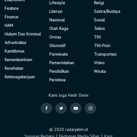
Lifestyle
Religi
Feature
Literasi
Sastra/Budaya
Finance
Nasional
Sosial
HAM
Olah Raga
Tekno
Hukum Dan Kriminal
Ormas
TNI
Infrastruktur
Otomotif
TNI-Polri
Kamtibmas
Pariwisata
Transportasi
Kemenkumham
Pemerintahan
Video
Kesehatan
Pendidikan
Wisata
Ketenagakerjaan
Peristiwa
Kami Juga Hadir Disini
© 2020 radarjatim.id
Susunan Redaksi
∣
Pedoman Media Siber
∣
Karir