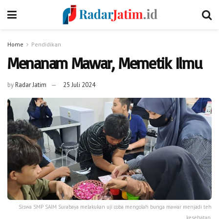
Home
Pendidikan
Menanam Mawar, Memetik Ilmu
by
Radar Jatim
25 Juli 2024
Siswa SMP SAIM Surabaya melakukan uji coba mengolah bunga mawar menjadi teh
kesehatan.