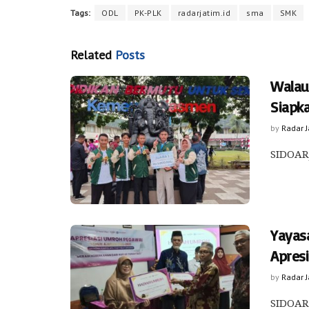
Tags:
ODL
PK-PLK
radarjatim.id
sma
SMK
Related
Posts
Walau
Siapk
by
Radar 
SIDOARJ
Yayas
Apres
by
Radar 
SIDOARJ