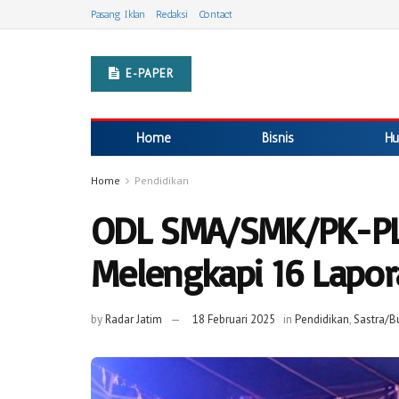
Pasang Iklan
Redaksi
Contact
E-PAPER
Home
Bisnis
Hu
Home
Pendidikan
ODL SMA/SMK/PK-PLK
Melengkapi 16 Lapo
by
Radar Jatim
18 Februari 2025
in
Pendidikan
,
Sastra/B