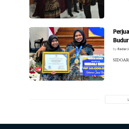
Perju
Budur
by
Radar 
SIDOARJ