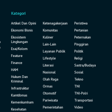
Kategori
Artikel Dan Opini
Ketenagakerjaan
Peristiwa
Ekonomi Bisnis
Komunitas
Pertanian
Ekosistem
Kuliner
Peternakan
n
Lingkungan
Lain-Lain
Pinggiran
a
Esai/Kolom
Layanan Publik
Politik
Feature
Lifestyle
Religi
Finance
Literasi
Sastra/Budaya
HAM
Nasional
Sosial
Hukum Dan
Olah Raga
Tekno
Kriminal
Ormas
TNI
Infrastruktur
Otomotif
TNI-Polri
Kamtibmas
Pariwisata
Transportasi
Kemenkumham
Pemerintahan
Video
Kesehatan