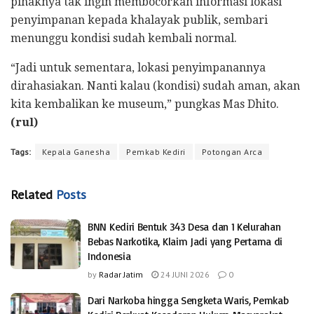
pihaknya tak ingin membocorkan informasi lokasi
penyimpanan kepada khalayak publik, sembari
menunggu kondisi sudah kembali normal.
“Jadi untuk sementara, lokasi penyimpanannya
dirahasiakan. Nanti kalau (kondisi) sudah aman, akan
kita kembalikan ke museum,” pungkas Mas Dhito.
(rul)
Tags:
Kepala Ganesha
Pemkab Kediri
Potongan Arca
Related
Posts
BNN Kediri Bentuk 343 Desa dan 1 Kelurahan
Bebas Narkotika, Klaim Jadi yang Pertama di
Indonesia
by
Radar Jatim
24 JUNI 2026
0
Dari Narkoba hingga Sengketa Waris, Pemkab