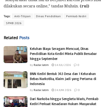
dilakukan secara online,” tandas Muhsin.
(rul)
Tags:
Anti-Titipan
Dinas Pendidikan
Pemkab Kediri
SPMB 2026
Related
Posts
Keluhan Biaya Seragam Mencuat, Dinas
Pendidikan Kota Kediri Minta Publik Bersabar
hingga September
by
Radar Jatim
14 JULI 2026
0
BNN Kediri Bentuk 343 Desa dan 1 Kelurahan
Bebas Narkotika, Klaim Jadi yang Pertama di
Indonesia
by
Radar Jatim
24 JUNI 2026
0
Dari Narkoba hingga Sengketa Waris, Pemkab
Kediri Perkuat Kesadaran Hukum Masyarakat