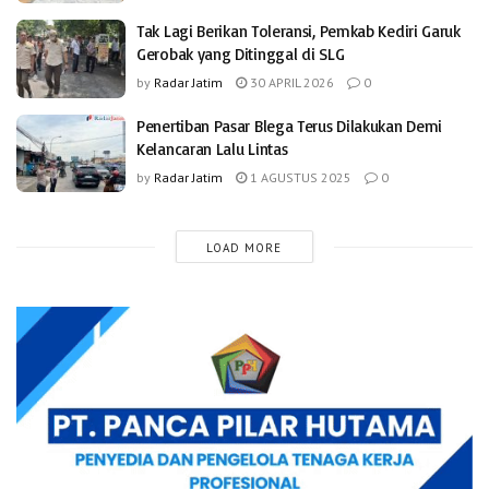
Tak Lagi Berikan Toleransi, Pemkab Kediri Garuk
Gerobak yang Ditinggal di SLG
by
Radar Jatim
30 APRIL 2026
0
Penertiban Pasar Blega Terus Dilakukan Demi
Kelancaran Lalu Lintas
by
Radar Jatim
1 AGUSTUS 2025
0
LOAD MORE