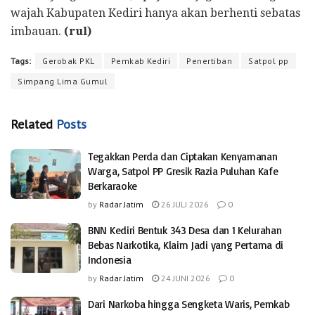
wajah Kabupaten Kediri hanya akan berhenti sebatas
imbauan.
(rul)
Tags:
Gerobak PKL
Pemkab Kediri
Penertiban
Satpol pp
Simpang Lima Gumul
Related
Posts
Tegakkan Perda dan Ciptakan Kenyamanan
Warga, Satpol PP Gresik Razia Puluhan Kafe
Berkaraoke
by
Radar Jatim
26 JULI 2026
0
BNN Kediri Bentuk 343 Desa dan 1 Kelurahan
Bebas Narkotika, Klaim Jadi yang Pertama di
Indonesia
by
Radar Jatim
24 JUNI 2026
0
Dari Narkoba hingga Sengketa Waris, Pemkab