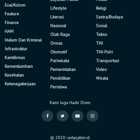
Esai/Kolom
Lifestyle
Religi
Feature
Literasi
Sastra/Budaya
Finance
Nasional
Sosial
HAM
Olah Raga
Tekno
Hukum Dan Kriminal
Ormas
TNI
Infrastruktur
Otomotif
TNI-Polri
Kamtibmas
Pariwisata
Transportasi
Kemenkumham
Pemerintahan
Video
Kesehatan
Pendidikan
Wisata
Ketenagakerjaan
Peristiwa
Kami Juga Hadir Disini
© 2020 radarjatim.id