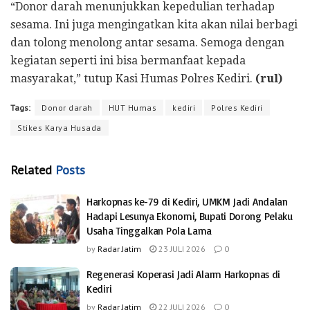
“Donor darah menunjukkan kepedulian terhadap
sesama. Ini juga mengingatkan kita akan nilai berbagi
dan tolong menolong antar sesama. Semoga dengan
kegiatan seperti ini bisa bermanfaat kepada
masyarakat,” tutup Kasi Humas Polres Kediri.
(rul)
Tags:
Donor darah
HUT Humas
kediri
Polres Kediri
Stikes Karya Husada
Related
Posts
Harkopnas ke-79 di Kediri, UMKM Jadi Andalan
Hadapi Lesunya Ekonomi, Bupati Dorong Pelaku
Usaha Tinggalkan Pola Lama
by
Radar Jatim
23 JULI 2026
0
Regenerasi Koperasi Jadi Alarm Harkopnas di
Kediri
by
Radar Jatim
22 JULI 2026
0