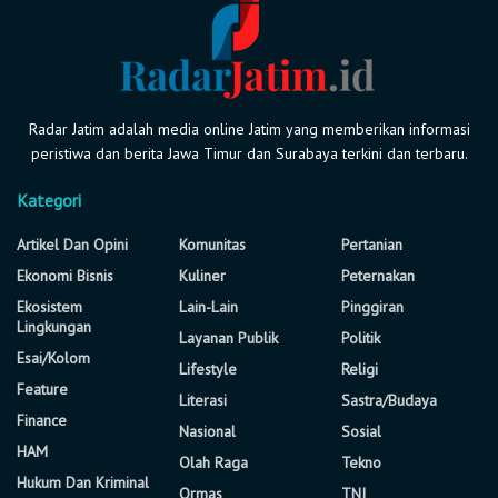
Radar Jatim adalah media online Jatim yang memberikan informasi
peristiwa dan berita Jawa Timur dan Surabaya terkini dan terbaru.
Kategori
Artikel Dan Opini
Komunitas
Pertanian
Ekonomi Bisnis
Kuliner
Peternakan
Ekosistem
Lain-Lain
Pinggiran
Lingkungan
Layanan Publik
Politik
Esai/Kolom
Lifestyle
Religi
Feature
Literasi
Sastra/Budaya
Finance
Nasional
Sosial
HAM
Olah Raga
Tekno
Hukum Dan Kriminal
Ormas
TNI