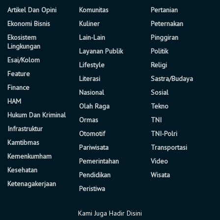
Artikel Dan Opini
Komunitas
Pertanian
Ekonomi Bisnis
Kuliner
Peternakan
Ekosistem
Lain-Lain
Pinggiran
Lingkungan
Layanan Publik
Politik
Esai/Kolom
Lifestyle
Religi
Feature
Literasi
Sastra/Budaya
Finance
Nasional
Sosial
HAM
Olah Raga
Tekno
Hukum Dan Kriminal
Ormas
TNI
Infrastruktur
Otomotif
TNI-Polri
Kamtibmas
Pariwisata
Transportasi
Kemenkumham
Pemerintahan
Video
Kesehatan
Pendidikan
Wisata
Ketenagakerjaan
Peristiwa
Kami Juga Hadir Disini