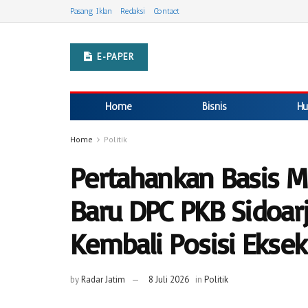
Pasang Iklan
Redaksi
Contact
E-PAPER
Home
Bisnis
Hu
Home
Politik
Pertahankan Basis M
Baru DPC PKB Sidoar
Kembali Posisi Eksek
by
Radar Jatim
8 Juli 2026
in
Politik