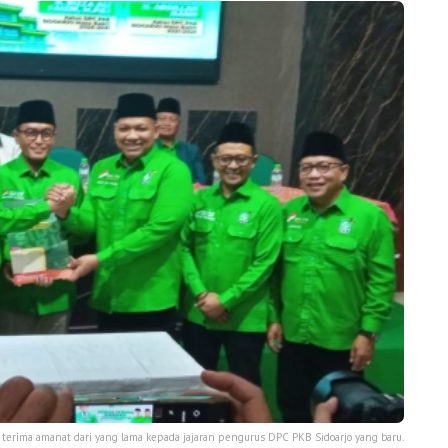
 terima amanat dari yang lama kepada jajaran pengurus DPC PKB Sidoarjo yang baru.