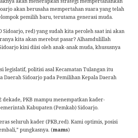
pihaknya akan menerapkan strategi mempertahankan
idoarjo akan berusaha mempertahan suara yang telah
elompok pemilih baru, terutama generasi muda.
 Sidoarjo, red) yang sudah kita peroleh saat ini akan
ranya kita akan merebut pasar? Alhamdulillah
doarjo kini diisi oleh anak-anak muda, khususnya
legislatif, politisi asal Kecamatan Tulangan itu
a Daerah Sidoarjo pada Pemilihan Kepala Daerah
h 2 dekade, PKB mampu menempatkan kader-
Pemerintah Kabupaten (Pemkab) Sidoarjo.
as seluruh kader (PKB,red). Kami optimis, posisi
embali,” pungkasnya. (
mams
)