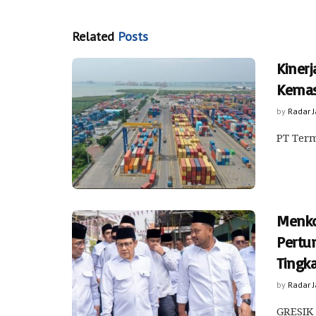
Related
Posts
Kiner
Kemas
by
Radar 
PT Term
Menko
Pertu
Tingk
by
Radar 
GRESIK 