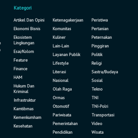
Kategori
Artikel Dan Opini
Ketenagakerjaan
Peristiwa
Ekonomi Bisnis
Komunitas
Pertanian
Ekosistem
Kuliner
Peternakan
n
Lingkungan
Lain-Lain
Pinggiran
a
Esai/Kolom
Layanan Publik
Politik
Feature
Lifestyle
Religi
Finance
Literasi
Sastra/Budaya
HAM
Nasional
Sosial
Hukum Dan
Olah Raga
Tekno
Kriminal
Ormas
TNI
Infrastruktur
Otomotif
TNI-Polri
Kamtibmas
Pariwisata
Transportasi
Kemenkumham
Pemerintahan
Video
Kesehatan
Pendidikan
Wisata