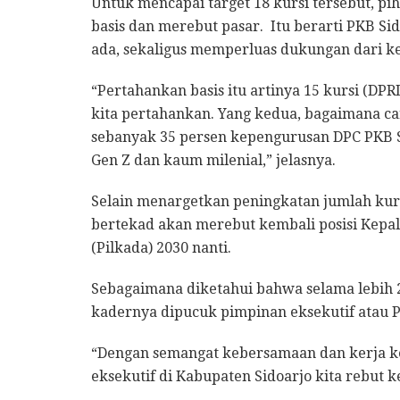
Untuk mencapai target 18 kursi tersebut, 
basis dan merebut pasar. Itu berarti PKB S
ada, sekaligus memperluas dukungan dari k
“Pertahankan basis itu artinya 15 kursi (DPRD
kita pertahankan. Yang kedua, bagaimana ca
sebanyak 35 persen kepengurusan DPC PKB Si
Gen Z dan kaum milenial,” jelasnya.
Selain menargetkan peningkatan jumlah kursi 
bertekad akan merebut kembali posisi Kepal
(Pilkada) 2030 nanti.
Sebagaimana diketahui bahwa selama lebi
kadernya dipucuk pimpinan eksekutif atau 
“Dengan semangat kebersamaan dan kerja ker
eksekutif di Kabupaten Sidoarjo kita rebut k