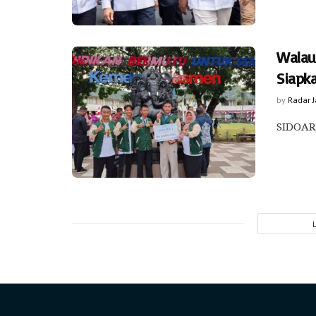
Walau
Siapk
by
Radar 
SIDOARJ