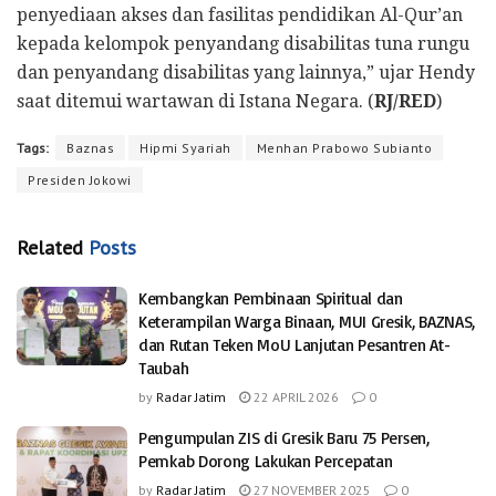
penyediaan akses dan fasilitas pendidikan Al-Qur’an
kepada kelompok penyandang disabilitas tuna rungu
dan penyandang disabilitas yang lainnya,” ujar Hendy
saat ditemui wartawan di Istana Negara. (
RJ/RED
)
Tags:
Baznas
Hipmi Syariah
Menhan Prabowo Subianto
Presiden Jokowi
Related
Posts
Kembangkan Pembinaan Spiritual dan
Keterampilan Warga Binaan, MUI Gresik, BAZNAS,
dan Rutan Teken MoU Lanjutan Pesantren At-
Taubah
by
Radar Jatim
22 APRIL 2026
0
Pengumpulan ZIS di Gresik Baru 75 Persen,
Pemkab Dorong Lakukan Percepatan
by
Radar Jatim
27 NOVEMBER 2025
0