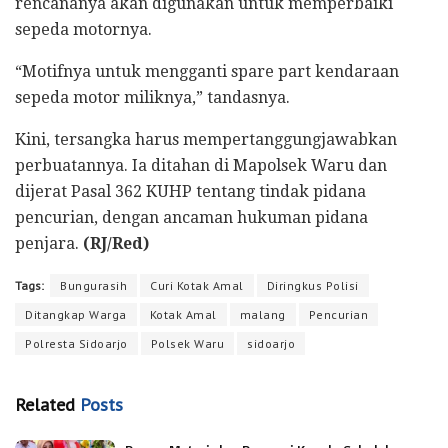
rencananya akan digunakan untuk memperbaiki
sepeda motornya.
“Motifnya untuk mengganti spare part kendaraan
sepeda motor miliknya,” tandasnya.
Kini, tersangka harus mempertanggungjawabkan
perbuatannya. Ia ditahan di Mapolsek Waru dan
dijerat Pasal 362 KUHP tentang tindak pidana
pencurian, dengan ancaman hukuman pidana
penjara.
(RJ/Red)
Tags:
Bungurasih
Curi Kotak Amal
Diringkus Polisi
Ditangkap Warga
Kotak Amal
malang
Pencurian
Polresta Sidoarjo
Polsek Waru
sidoarjo
Related
Posts