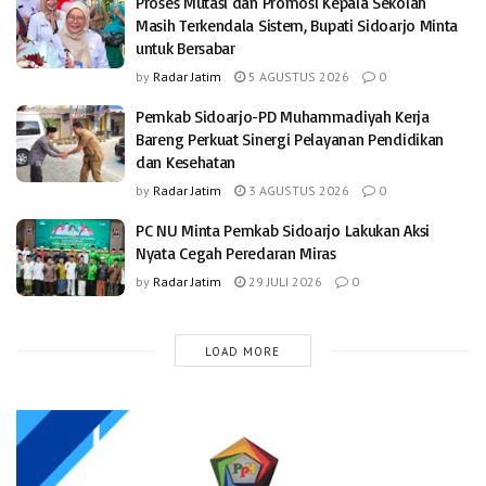
Proses Mutasi dan Promosi Kepala Sekolah
Masih Terkendala Sistem, Bupati Sidoarjo Minta
untuk Bersabar
by
Radar Jatim
5 AGUSTUS 2026
0
Pemkab Sidoarjo-PD Muhammadiyah Kerja
Bareng Perkuat Sinergi Pelayanan Pendidikan
dan Kesehatan
by
Radar Jatim
3 AGUSTUS 2026
0
PC NU Minta Pemkab Sidoarjo Lakukan Aksi
Nyata Cegah Peredaran Miras
by
Radar Jatim
29 JULI 2026
0
LOAD MORE