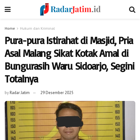
Home
Hukum dan Kriminal
Pura-pura Istirahat di Masjid, Pria
Asal Malang Sikat Kotak Amal di
Bungurasih Waru Sidoarjo, Segini
Totalnya
by
Radar Jatim
29 Desember 2025