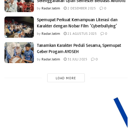
Selenggarakan Ujian Semester Berbasis Android
by
Radar Jatim
2 DESEMBER 2025
0
Spemupat Perkuat Kemampuan Literasi dan
Karakter dengan Nobar Film ‘Cyberbullying’
by
Radar Jatim
21 AGUSTUS 2025
0
Tanamkan Karakter Peduli Sesama, Spemupat
Geber Progam AYOSEH
by
Radar Jatim
31 JULI 2025
0
LOAD MORE