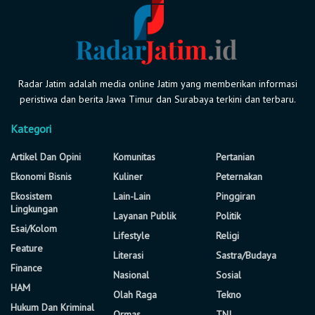
Radar Jatim adalah media online Jatim yang memberikan informasi
peristiwa dan berita Jawa Timur dan Surabaya terkini dan terbaru.
Kategori
Artikel Dan Opini
Komunitas
Pertanian
Ekonomi Bisnis
Kuliner
Peternakan
Ekosistem
Lain-Lain
Pinggiran
Lingkungan
Layanan Publik
Politik
Esai/Kolom
Lifestyle
Religi
Feature
Literasi
Sastra/Budaya
Finance
Nasional
Sosial
HAM
Olah Raga
Tekno
Hukum Dan Kriminal
Ormas
TNI