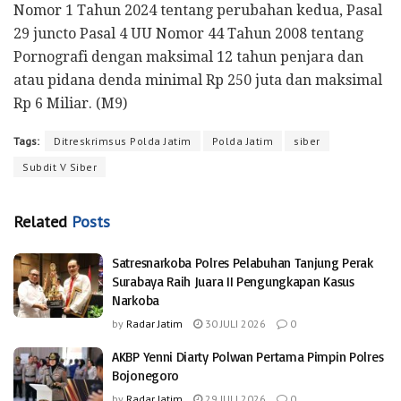
Nomor 1 Tahun 2024 tentang perubahan kedua, Pasal
29 juncto Pasal 4 UU Nomor 44 Tahun 2008 tentang
Pornografi dengan maksimal 12 tahun penjara dan
atau pidana denda minimal Rp 250 juta dan maksimal
Rp 6 Miliar. (M9)
Tags:
Ditreskrimsus Polda Jatim
Polda Jatim
siber
Subdit V Siber
Related
Posts
Satresnarkoba Polres Pelabuhan Tanjung Perak
Surabaya Raih Juara II Pengungkapan Kasus
Narkoba
by
Radar Jatim
30 JULI 2026
0
AKBP Yenni Diarty Polwan Pertama Pimpin Polres
Bojonegoro
by
Radar Jatim
29 JULI 2026
0