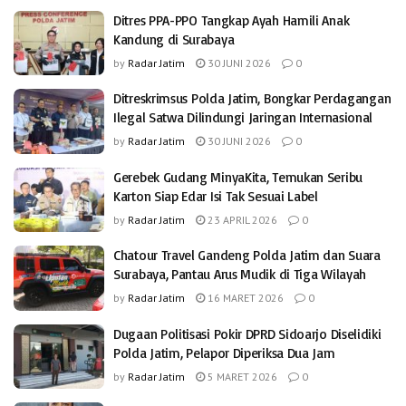
Ditres PPA-PPO Tangkap Ayah Hamili Anak
Kandung di Surabaya
by
Radar Jatim
30 JUNI 2026
0
Ditreskrimsus Polda Jatim, Bongkar Perdagangan
Ilegal Satwa Dilindungi Jaringan Internasional
by
Radar Jatim
30 JUNI 2026
0
Gerebek Gudang MinyaKita, Temukan Seribu
Karton Siap Edar Isi Tak Sesuai Label
by
Radar Jatim
23 APRIL 2026
0
Chatour Travel Gandeng Polda Jatim dan Suara
Surabaya, Pantau Arus Mudik di Tiga Wilayah
by
Radar Jatim
16 MARET 2026
0
Dugaan Politisasi Pokir DPRD Sidoarjo Diselidiki
Polda Jatim, Pelapor Diperiksa Dua Jam
by
Radar Jatim
5 MARET 2026
0