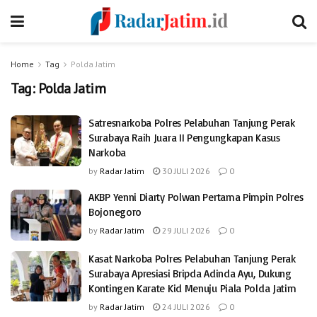
Home
Tag
Polda Jatim
Tag:
Polda Jatim
Satresnarkoba Polres Pelabuhan Tanjung Perak
Surabaya Raih Juara II Pengungkapan Kasus
Narkoba
by
Radar Jatim
30 JULI 2026
0
AKBP Yenni Diarty Polwan Pertama Pimpin Polres
Bojonegoro
by
Radar Jatim
29 JULI 2026
0
Kasat Narkoba Polres Pelabuhan Tanjung Perak
Surabaya Apresiasi Bripda Adinda Ayu, Dukung
Kontingen Karate Kid Menuju Piala Polda Jatim
by
Radar Jatim
24 JULI 2026
0