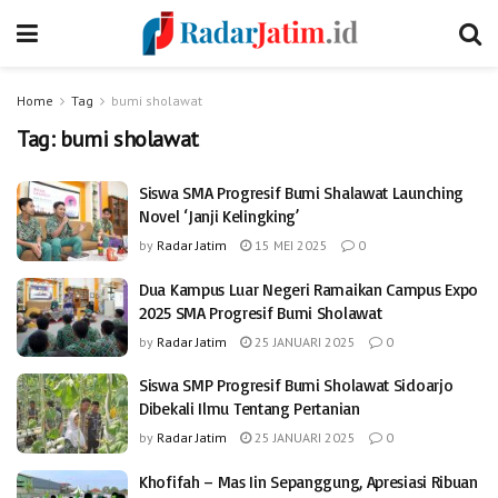
Home
Tag
bumi sholawat
Tag:
bumi sholawat
Siswa SMA Progresif Bumi Shalawat Launching
Novel ‘Janji Kelingking’
by
Radar Jatim
15 MEI 2025
0
Dua Kampus Luar Negeri Ramaikan Campus Expo
2025 SMA Progresif Bumi Sholawat
by
Radar Jatim
25 JANUARI 2025
0
Siswa SMP Progresif Bumi Sholawat Sidoarjo
Dibekali Ilmu Tentang Pertanian
by
Radar Jatim
25 JANUARI 2025
0
Khofifah – Mas Iin Sepanggung, Apresiasi Ribuan