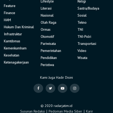
Lifestyle
Religi
Feature
Literasi
Sastra/Budaya
Finance
Nasional
Sosial
HAM
Olah Raga
Tekno
Hukum Dan Kriminal
Ormas
TNI
Infrastruktur
Otomotif
TNI-Polri
Kamtibmas
Pariwisata
Transportasi
Kemenkumham
Pemerintahan
Video
Kesehatan
Pendidikan
Wisata
Ketenagakerjaan
Peristiwa
Kami Juga Hadir Disini
© 2020 radarjatim.id
Susunan Redaksi
∣
Pedoman Media Siber
∣
Karir