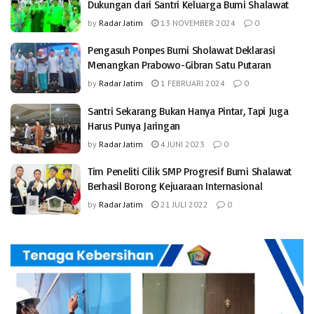
Dukungan dari Santri Keluarga Bumi Shalawat
by
Radar Jatim
13 NOVEMBER 2024
0
Pengasuh Ponpes Bumi Sholawat Deklarasi
Menangkan Prabowo-Gibran Satu Putaran
by
Radar Jatim
1 FEBRUARI 2024
0
Santri Sekarang Bukan Hanya Pintar, Tapi Juga
Harus Punya Jaringan
by
Radar Jatim
4 JUNI 2023
0
Tim Peneliti Cilik SMP Progresif Bumi Shalawat
Berhasil Borong Kejuaraan Internasional
by
Radar Jatim
21 JULI 2022
0