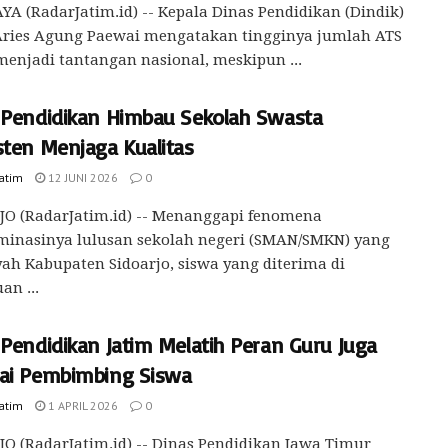
A (RadarJatim.id) -- Kepala Dinas Pendidikan (Dindik)
 Aries Agung Paewai mengatakan tingginya jumlah ATS
enjadi tantangan nasional, meskipun ...
 Pendidikan Himbau Sekolah Swasta
sten Menjaga Kualitas
Jatim
12 JUNI 2026
0
JO (RadarJatim.id) -- Menanggapi fenomena
inasinya lulusan sekolah negeri (SMAN/SMKN) yang
yah Kabupaten Sidoarjo, siswa yang diterima di
an ...
 Pendidikan Jatim Melatih Peran Guru Juga
ai Pembimbing Siswa
Jatim
1 APRIL 2026
0
O (RadarJatim.id) -- Dinas Pendidikan Jawa Timur