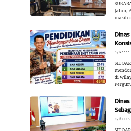
SURABAY
Jatim,
masih m
Dinas
Konsi
by
Radar 
SIDOAR
mendom
di wila
Perguru
Dinas
Sebag
by
Radar 
SIDOARJ