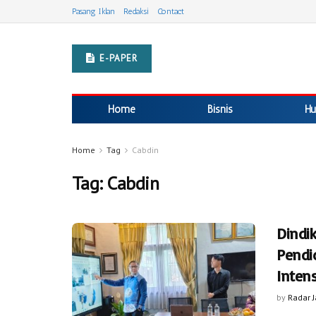
Pasang Iklan
Redaksi
Contact
E-PAPER
Home
Bisnis
Hu
Home
Tag
Cabdin
Tag:
Cabdin
Dindik
Pendi
Intens
by
Radar 