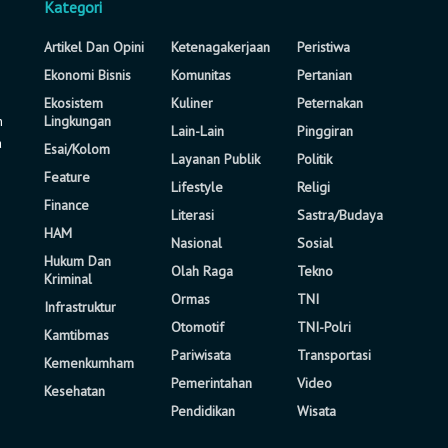
Kategori
Artikel Dan Opini
Ketenagakerjaan
Peristiwa
Ekonomi Bisnis
Komunitas
Pertanian
Ekosistem
Kuliner
Peternakan
n
Lingkungan
Lain-Lain
Pinggiran
a
Esai/Kolom
Layanan Publik
Politik
Feature
Lifestyle
Religi
Finance
Literasi
Sastra/Budaya
HAM
Nasional
Sosial
Hukum Dan
Olah Raga
Tekno
Kriminal
Ormas
TNI
Infrastruktur
Otomotif
TNI-Polri
Kamtibmas
Pariwisata
Transportasi
Kemenkumham
Pemerintahan
Video
Kesehatan
Pendidikan
Wisata