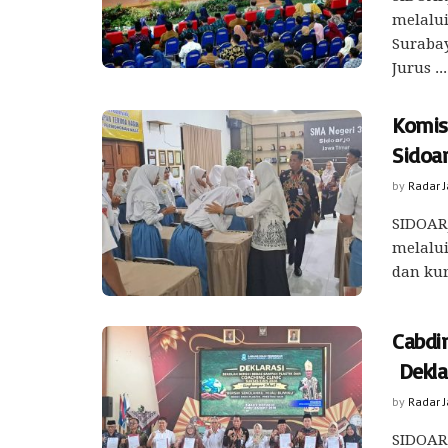
melalui
Surabay
Jurus ...
Komis
Sidoa
by
Radar 
SIDOARJ
melalui
dan kur
Cabdi
Dekla
by
Radar 
SIDOARJ