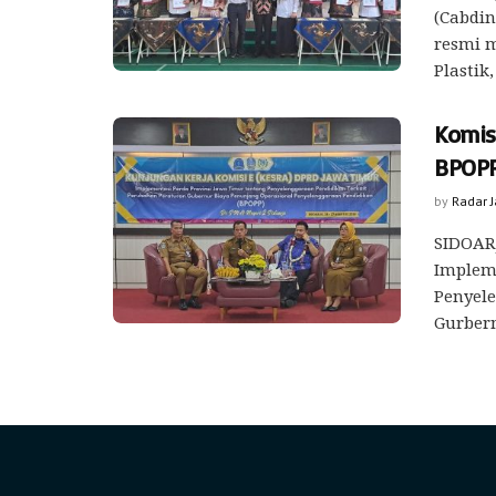
(Cabdin
resmi 
Plastik, 
Komis
BPOPP
by
Radar 
SIDOARJ
Impleme
Penyel
Gurbern