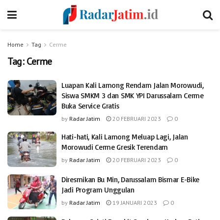
Home
Tag
Cerme
Tag:
Cerme
Luapan Kali Lamong Rendam Jalan Morowudi,
Siswa SMKM 3 dan SMK YPI Darussalam Cerme
Buka Service Gratis
by
Radar Jatim
20 FEBRUARI 2023
0
Hati-hati, Kali Lamong Meluap Lagi, Jalan
Morowudi Cerme Gresik Terendam
by
Radar Jatim
20 FEBRUARI 2023
0
Diresmikan Bu Min, Darussalam Bismar E-Bike
Jadi Program Unggulan
by
Radar Jatim
19 JANUARI 2023
0