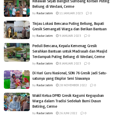
Relawan Sejati Bangkit Sumbang Korban Puting
Beliung di Wedani, Cerme
by
Radar Jatim
11 JANUARI 2023
0
Tinjau Lokasi Bencana Puting Beliung, Bupati
Gresik Semangati Warga dan Berikan Bantuan
by
Radar Jatim
9 JANUARI 2023
0
Peduli Bencana, Kepala Kemenag Gresik
Serahkan Bantuan untuk Madrasah dan Masjid
Terdampak Puting Beliung di Wedani, Cerme
by
Radar Jatim
8 JANUARI 2023
0
Di Hari Guru Nasional, SDN 76 Gresik Jadi Satu-
satunya yang Eksplor Seni Siswanya
by
Radar Jatim
28 NOVEMBER 2022
0
Wakil Ketua DPRD Gresik Kagumi Keguyuban
Warga dalam Tradisi Sedekah Bumi Dusun
Betiring, Cerme
by
Radar Jatim
26 JUNI 2022
0