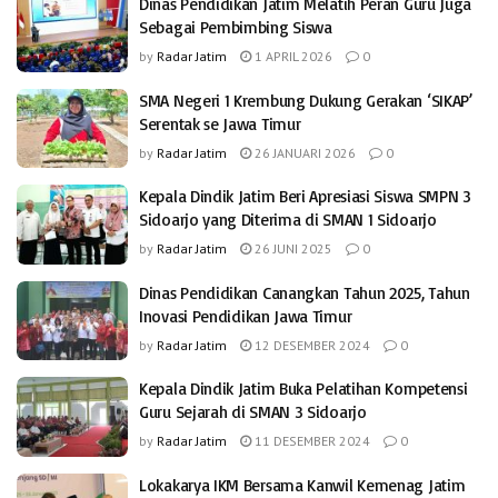
Dinas Pendidikan Jatim Melatih Peran Guru Juga
Sebagai Pembimbing Siswa
by
Radar Jatim
1 APRIL 2026
0
SMA Negeri 1 Krembung Dukung Gerakan ‘SIKAP’
Serentak se Jawa Timur
by
Radar Jatim
26 JANUARI 2026
0
Kepala Dindik Jatim Beri Apresiasi Siswa SMPN 3
Sidoarjo yang Diterima di SMAN 1 Sidoarjo
by
Radar Jatim
26 JUNI 2025
0
Dinas Pendidikan Canangkan Tahun 2025, Tahun
Inovasi Pendidikan Jawa Timur
by
Radar Jatim
12 DESEMBER 2024
0
Kepala Dindik Jatim Buka Pelatihan Kompetensi
Guru Sejarah di SMAN 3 Sidoarjo
by
Radar Jatim
11 DESEMBER 2024
0
Lokakarya IKM Bersama Kanwil Kemenag Jatim