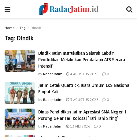
Home
Tag
Dindik
Tag:
Dindik
Dindik Jatim Instruksikan Seluruh Cabdin
Pendidikan Melakukan Pendataan ATS Secara
Intensif
by
Radar Jatim
4 AGUSTUS 2026
0
Jatim Cetak Quattrick, Juara Umum LKS Nasional
Empat Kali
by
Radar Jatim
3 AGUSTUS 2026
0
Dinas Pendidikan Jatim Apresiasi SMA Negeri 1
Porong Gelar Tari Kolosal ‘Tari Tani Siring’
by
Radar Jatim
13 MEI 2026
0