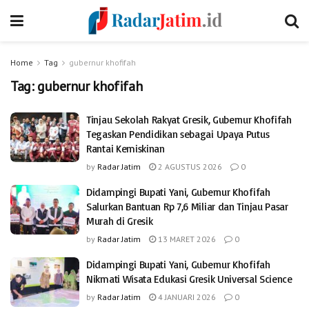
Home
Tag
gubernur khofifah
Tag:
gubernur khofifah
Tinjau Sekolah Rakyat Gresik, Gubernur Khofifah
Tegaskan Pendidikan sebagai Upaya Putus
Rantai Kemiskinan
by
Radar Jatim
2 AGUSTUS 2026
0
Didampingi Bupati Yani, Gubernur Khofifah
Salurkan Bantuan Rp 7,6 Miliar dan Tinjau Pasar
Murah di Gresik
by
Radar Jatim
13 MARET 2026
0
Didampingi Bupati Yani, Gubernur Khofifah
Nikmati Wisata Edukasi Gresik Universal Science
by
Radar Jatim
4 JANUARI 2026
0