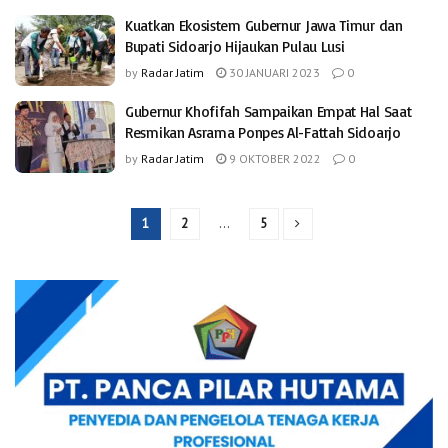
Kuatkan Ekosistem Gubernur Jawa Timur dan
Bupati Sidoarjo Hijaukan Pulau Lusi
by
Radar Jatim
30 JANUARI 2023
0
Gubernur Khofifah Sampaikan Empat Hal Saat
Resmikan Asrama Ponpes Al-Fattah Sidoarjo
by
Radar Jatim
9 OKTOBER 2022
0
1
2
…
5