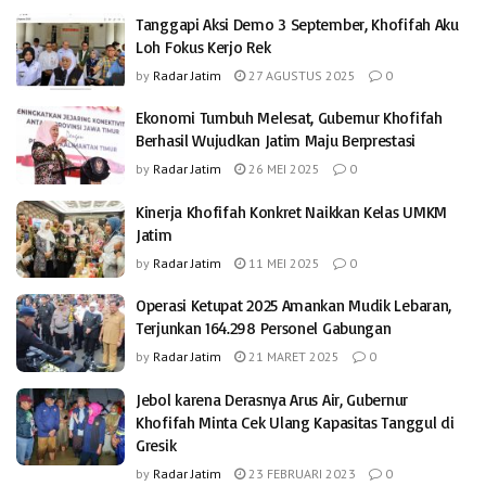
Tanggapi Aksi Demo 3 September, Khofifah Aku
Loh Fokus Kerjo Rek
by
Radar Jatim
27 AGUSTUS 2025
0
Ekonomi Tumbuh Melesat, Gubernur Khofifah
Berhasil Wujudkan Jatim Maju Berprestasi
by
Radar Jatim
26 MEI 2025
0
Kinerja Khofifah Konkret Naikkan Kelas UMKM
Jatim
by
Radar Jatim
11 MEI 2025
0
Operasi Ketupat 2025 Amankan Mudik Lebaran,
Terjunkan 164.298 Personel Gabungan
by
Radar Jatim
21 MARET 2025
0
Jebol karena Derasnya Arus Air, Gubernur
Khofifah Minta Cek Ulang Kapasitas Tanggul di
Gresik
by
Radar Jatim
23 FEBRUARI 2023
0