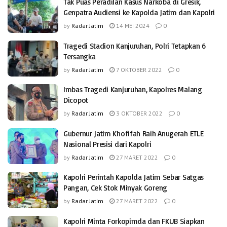
Tak Puas Peradilan Kasus Narkoba di Gresik,
Genpatra Audiensi ke Kapolda Jatim dan Kapolri
by
Radar Jatim
14 MEI 2024
0
Tragedi Stadion Kanjuruhan, Polri Tetapkan 6
Tersangka
by
Radar Jatim
7 OKTOBER 2022
0
Imbas Tragedi Kanjuruhan, Kapolres Malang
Dicopot
by
Radar Jatim
3 OKTOBER 2022
0
Gubernur Jatim Khofifah Raih Anugerah ETLE
Nasional Presisi dari Kapolri
by
Radar Jatim
27 MARET 2022
0
Kapolri Perintah Kapolda Jatim Sebar Satgas
Pangan, Cek Stok Minyak Goreng
by
Radar Jatim
27 MARET 2022
0
Kapolri Minta Forkopimda dan FKUB Siapkan