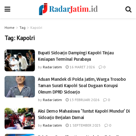
Home
Tag
Kapolri
Tag:
Kapolri
Bupati Sidoarjo Dampingi Kapolri Tinjau
Kesiapan Terminal Purabaya
by
Radar Jatim
16 MARET 2026
0
Aduan Mandek di Polda Jatim, Warga Trosobo
Taman Surati Kapolri Soal Dugaan Korupsi
Oknum DPRD Sidoarjo
by
Radar Jatim
13 FEBRUARI 2026
0
Aksi Demo Mahasiswa ‘Tuntut Kapolri Mundur’ Di
Sidoarjo Berjalan Damai
by
Radar Jatim
1 SEPTEMBER 2025
0