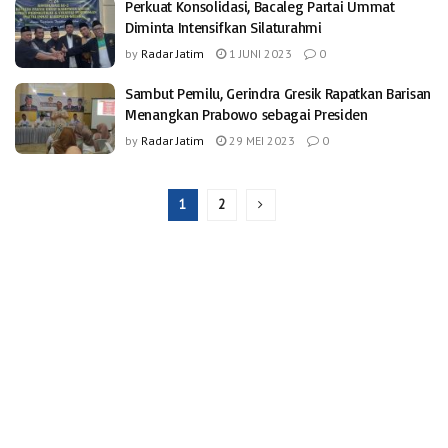
Perkuat Konsolidasi, Bacaleg Partai Ummat
Diminta Intensifkan Silaturahmi
by
Radar Jatim
1 JUNI 2023
0
Sambut Pemilu, Gerindra Gresik Rapatkan Barisan
Menangkan Prabowo sebagai Presiden
by
Radar Jatim
29 MEI 2023
0
1
2