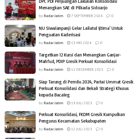
DPC PDI Perjuangan Lakukan Konsolidasi
Menangkan SAE di Pilkada Sidoarjo
by
Radar Jatim
7 SEPTEMBER 2024
0
NU Siwalanpanji Gelar Lailatul Ijtima’ Untuk
Penguatan Kaderisasi
by
Radar Jatim
13 MEI 2024
0
Targetkan 12 Kursi dan Menangkan Ganjar-
Mahfud, PDIP Gresik Perkuat Konsolidasi
by
Radar Jatim
11 DESEMBER 2023
0
Siap Tarung di Pemilu 2024, Partai Ummat Gresik
Perkuat Konsolidasi dan Bekali Strategi Khusus
kepada Bacaleg
by
Radar Jatim
19 JULI 2023
0
Perkuat Konsolidasi, FKDM Gresik Kumpulkan
Pengurus Kecamatan Sekabupaten
by
Radar Jatim
12 JULI 2023
0