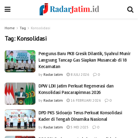
Home
Tag
Konsolidasi
Tag:
Konsolidasi
Pengurus Baru PKB Gresik Dilantik, Syahrul Munir
Langsung Tancap Gas Siapkan Musancab di 18
Kecamatan
by
Radar Jatim
8 JULI 2026
0
DPW LDII Jatim Perkuat Regenerasi dan
Konsolidasi Pascarapimnas 2026
by
Radar Jatim
16 FEBRUARI 2026
0
DPD PKS Sidoarjo Terus Perkuat Konsolidasi
Kader di Tengah Dinamika Nasional
by
Radar Jatim
5 MEI 2025
0