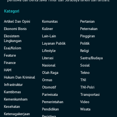
Kategori
Artikel Dan Opini
Komunitas
Pertanian
Ekonomi Bisnis
Kuliner
Peternakan
Ekosistem
Lain-Lain
Pinggiran
Lingkungan
Layanan Publik
Politik
Esai/Kolom
Lifestyle
Religi
Feature
Literasi
Sastra/Budaya
Finance
Nasional
Sosial
HAM
Olah Raga
Tekno
Hukum Dan Kriminal
Ormas
TNI
Infrastruktur
Otomotif
TNI-Polri
Kamtibmas
Pariwisata
Transportasi
Kemenkumham
Pemerintahan
Video
Kesehatan
Pendidikan
Wisata
Ketenagakerjaan
Peristiwa