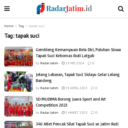
Home
Tag
tapak suci
Tag:
tapak suci
Gembleng Kemampuan Bela Diri, Puluhan Siswa
Tapak Suci Kebomas Ikuti Latgab
by
Radar Jatim
19 MEI 2024
0
Jelang Lebaran, Tapak Suci Sidayu Gelar Lelang
Bandeng
by
Radar Jatim
19 APRIL 2023
0
SD MUDIMA Borong Juara Sport and Art
Competition 2023
by
Radar Jatim
5 MARET 2023
0
340 Atlet Pencak Silat Tapak Suci se Jatim Ikuti