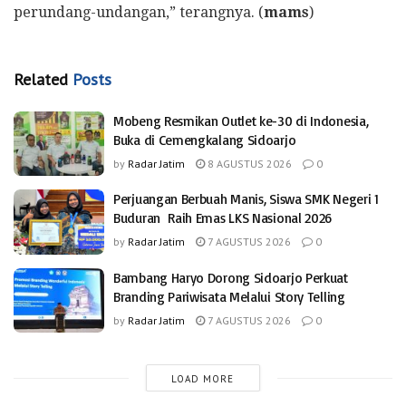
perundang-undangan,” terangnya. (
mams
)
Related
Posts
Mobeng Resmikan Outlet ke-30 di Indonesia,
Buka di Cemengkalang Sidoarjo
by
Radar Jatim
8 AGUSTUS 2026
0
Perjuangan Berbuah Manis, Siswa SMK Negeri 1
Buduran Raih Emas LKS Nasional 2026
by
Radar Jatim
7 AGUSTUS 2026
0
Bambang Haryo Dorong Sidoarjo Perkuat
Branding Pariwisata Melalui Story Telling
by
Radar Jatim
7 AGUSTUS 2026
0
LOAD MORE