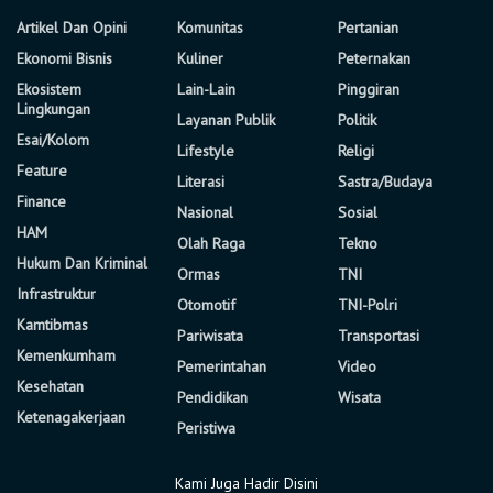
Artikel Dan Opini
Komunitas
Pertanian
Ekonomi Bisnis
Kuliner
Peternakan
Ekosistem
Lain-Lain
Pinggiran
Lingkungan
Layanan Publik
Politik
Esai/Kolom
Lifestyle
Religi
Feature
Literasi
Sastra/Budaya
Finance
Nasional
Sosial
HAM
Olah Raga
Tekno
Hukum Dan Kriminal
Ormas
TNI
Infrastruktur
Otomotif
TNI-Polri
Kamtibmas
Pariwisata
Transportasi
Kemenkumham
Pemerintahan
Video
Kesehatan
Pendidikan
Wisata
Ketenagakerjaan
Peristiwa
Kami Juga Hadir Disini