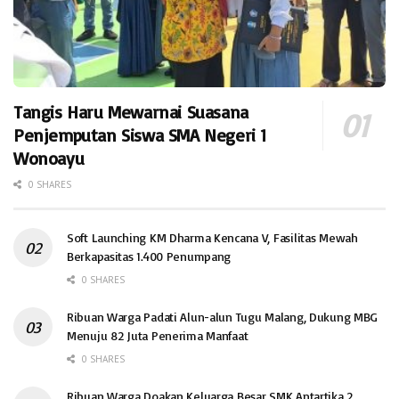
Tangis Haru Mewarnai Suasana
Penjemputan Siswa SMA Negeri 1
Wonoayu
0 SHARES
Soft Launching KM Dharma Kencana V, Fasilitas Mewah
Berkapasitas 1.400 Penumpang
0 SHARES
Ribuan Warga Padati Alun-alun Tugu Malang, Dukung MBG
Menuju 82 Juta Penerima Manfaat
0 SHARES
Ribuan Warga Doakan Keluarga Besar SMK Antartika 2