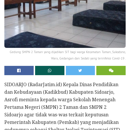
Gedung SMPN 2 Taman yang dijadikan SIT bagi warga Kecamatan Taman, Sukodono,
Waru, Gedangan dan Sedati yang terinfeksi Covid-19 .
SIDOARJO (RadarJatim.id) Kepala Dinas Pendidikan
dan Kebudayaan (Kadikbud) Kabupaten Sidoarjo,
Asrofi meminta kepada warga Sekolah Menengah
Pertama Negeri (SMPN) 2 Taman dan SMPN 2
Sidoarjo agar tidak was-was terkait keputusan
Pemerintah Kabupaten (Pemkab) yang menjadikan
gedungnya sebagai Shelter Isolasi Terintegrasi (SIT)