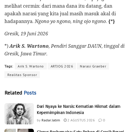
melihat cermin: dari mana dana itu datang, dan
apakah narasi yang kita jual masih masuk akal di
hadapannya.
Ngono yo ngono, ning ojo ngono
.
{*}
Gresik, 19 Juni 2026
*)
Arik S. Wartono
, Pendiri Sanggar DAUN
,
tinggal di
Gresik, Jawa Timur.
Tags:
Arik S. Wartono
ARTJOG 2026
Narasi Graeber
Realitas Sponsor
Related
Posts
Dari Nyaya ke Narsis: Kematian Hikmat dalam
Kepemimpinan Indonesia
by
Radar Jatim
2 AGUSTUS 2026
0
Glenys Bechumaira: Satu Pohon di Gresik Berani