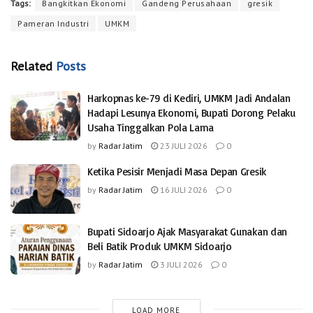
Tags:
Bangkitkan Ekonomi
Gandeng Perusahaan
gresik
Pameran Industri
UMKM
Related
Posts
Harkopnas ke-79 di Kediri, UMKM Jadi Andalan
Hadapi Lesunya Ekonomi, Bupati Dorong Pelaku
Usaha Tinggalkan Pola Lama
by
Radar Jatim
23 JULI 2026
0
Ketika Pesisir Menjadi Masa Depan Gresik
by
Radar Jatim
16 JULI 2026
0
Bupati Sidoarjo Ajak Masyarakat Gunakan dan
Beli Batik Produk UMKM Sidoarjo
by
Radar Jatim
3 JULI 2026
0
LOAD MORE