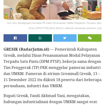
Gus Yani (berkopiyah) bersama Plt Kadis Penanaman Modal Pelayanan Terpadu Satu
Pintu (DPM PTSP) Reza Pahlevi sebelum membuka pameran. (ist)
GRESIK (RadarJatim.id)
— Pemerintah Kabupaten
Gresik, melalui Dinas Penananaman Modal Pelayanan
Terpadu Satu Pintu (DPM PTSP), bekerja sama dengan
Tim Penggerak (TP) PKK menggelar pameran industri
dan UMKM. Pameran di atrium Gressmall Gresik, 13 –
15 Desember 2022 itu diikuti 18 peserta dari beberapa
perusahaan, industri dan UMKM.
Bupati Gresik, Fandi Akhmad Yani, mengatakan,
hubungan industrialisasi dengan UMKM sangat erat.