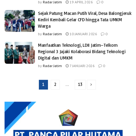
by
Radar Jatim
19 APRIL 2026
0
Sejak Patung Macan Putih Viral, Desa Balongjeruk
Kediri Kembali Gelar CFD hingga Tata UMKM
Warga
by
Radar Jatim
10 JANUARI 2026
0
Manfaatkan Teknologi, LDII Jatim–Telkom
Regional 3 Jajaki Kolaborasi Bidang Teknologi
Digital dan UMKM
by
Radar Jatim
7 JANUARI 2026
0
1
2
…
13