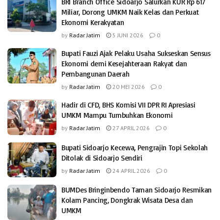
BRI Branch Office Sidoarjo Salurkan KUR Rp 617
Miliar, Dorong UMKM Naik Kelas dan Perkuat
Ekonomi Kerakyatan
by
Radar Jatim
5 JUNI 2026
0
Bupati Fauzi Ajak Pelaku Usaha Sukseskan Sensus
Ekonomi demi Kesejahteraan Rakyat dan
Pembangunan Daerah
by
Radar Jatim
20 MEI 2026
0
Hadir di CFD, BHS Komisi VII DPR RI Apresiasi
UMKM Mampu Tumbuhkan Ekonomi
by
Radar Jatim
27 APRIL 2026
0
Bupati Sidoarjo Kecewa, Pengrajin Topi Sekolah
Ditolak di Sidoarjo Sendiri
by
Radar Jatim
24 APRIL 2026
0
BUMDes Bringinbendo Taman Sidoarjo Resmikan
Kolam Pancing, Dongkrak Wisata Desa dan
UMKM