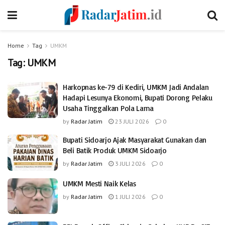
Home
Tag
UMKM
Tag:
UMKM
Harkopnas ke-79 di Kediri, UMKM Jadi Andalan
Hadapi Lesunya Ekonomi, Bupati Dorong Pelaku
Usaha Tinggalkan Pola Lama
by
Radar Jatim
23 JULI 2026
0
Bupati Sidoarjo Ajak Masyarakat Gunakan dan
Beli Batik Produk UMKM Sidoarjo
by
Radar Jatim
3 JULI 2026
0
UMKM Mesti Naik Kelas
by
Radar Jatim
1 JULI 2026
0