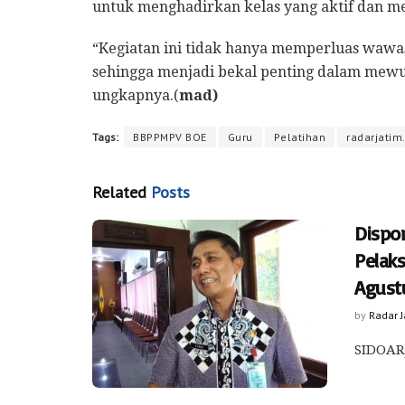
untuk menghadirkan kelas yang aktif dan 
“Kegiatan ini tidak hanya memperluas wawas
sehingga menjadi bekal penting dalam mew
ungkapnya.(
mad)
Tags:
BBPPMPV BOE
Guru
Pelatihan
radarjatim.
Related
Posts
Dispo
Pelak
Agust
by
Radar 
SIDOARJ